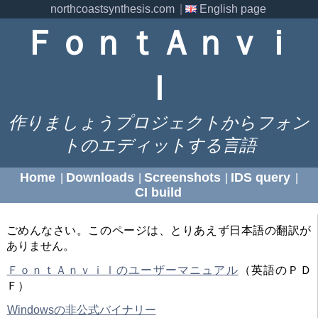
northcoastsynthesis.com
|
English page
ＦｏｎｔＡｎｖｉ
ｌ
作りましょうプロジェクトからフォン
トのエディットする言語
Home
Downloads
Screenshots
IDS query
|
|
|
|
CI build
ごめんなさい。このページは、とりあえず日本語の翻訳が
ありません。
ＦｏｎｔＡｎｖｉｌのユーザーマニュアル
（英語のＰＤ
Ｆ）
Windowsの非公式バイナリー